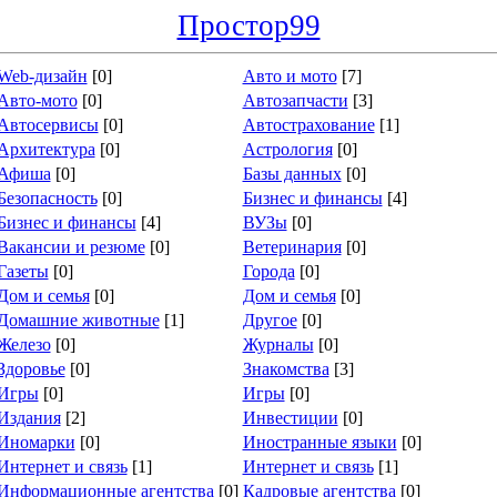
Простор99
Web-дизайн
[0]
Авто и мото
[7]
Авто-мото
[0]
Автозапчасти
[3]
Автосервисы
[0]
Автострахование
[1]
Архитектура
[0]
Астрология
[0]
Афиша
[0]
Базы данных
[0]
Безопасность
[0]
Бизнес и финансы
[4]
Бизнес и финансы
[4]
ВУЗы
[0]
Вакансии и резюме
[0]
Ветеринария
[0]
Газеты
[0]
Города
[0]
Дом и семья
[0]
Дом и семья
[0]
Домашние животные
[1]
Другое
[0]
Железо
[0]
Журналы
[0]
Здоровье
[0]
Знакомства
[3]
Игры
[0]
Игры
[0]
Издания
[2]
Инвестиции
[0]
Иномарки
[0]
Иностранные языки
[0]
Интернет и связь
[1]
Интернет и связь
[1]
Информационные агентства
[0]
Кадровые агентства
[0]