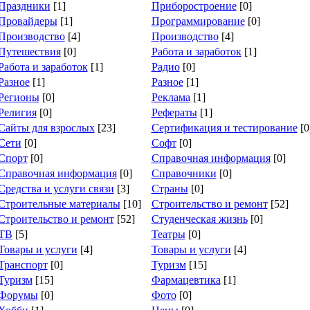
Праздники
[1]
Приборостроение
[0]
Провайдеры
[1]
Программирование
[0]
Производство
[4]
Производство
[4]
Путешествия
[0]
Работа и заработок
[1]
Работа и заработок
[1]
Радио
[0]
Разное
[1]
Разное
[1]
Регионы
[0]
Реклама
[1]
Религия
[0]
Рефераты
[1]
Сайты для взрослых
[23]
Сертификация и тестирование
[0
Сети
[0]
Софт
[0]
Спорт
[0]
Справочная информация
[0]
Справочная информация
[0]
Справочники
[0]
Средства и услуги связи
[3]
Страны
[0]
Строительные материалы
[10]
Строительство и ремонт
[52]
Строительство и ремонт
[52]
Студенческая жизнь
[0]
ТВ
[5]
Театры
[0]
Товары и услуги
[4]
Товары и услуги
[4]
Транспорт
[0]
Туризм
[15]
Туризм
[15]
Фармацевтика
[1]
Форумы
[0]
Фото
[0]