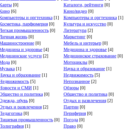
Карты
[0]
Каталоги, рейтинги
[0]
Кино
[6]
Кино/видео
[0]
Компьютеры и оргтехника
[1]
Компьютеры и оргтехника
[1]
Косметика, парфюмерия
[0]
Культура и искусство
[0]
Легкая промышленность
[0]
Литература
[2]
Личная жизнь
[0]
Маркетинг
[0]
Машиностроение
[0]
Мебель и интерьер
[0]
Медицина и здоровье
[4]
Медицина и здоровье
[4]
Медицинские услуги
[2]
Медицинское страхование
[0]
Мода
[0]
Мотоциклы
[0]
Музыка
[1]
Наука и образование
[1]
Наука и образование
[1]
Недвижимость
[5]
Недвижимость
[5]
Непознанное
[2]
Новости и СМИ
[1]
Обзоры
[0]
Общество и политика
[0]
Общество и политика
[0]
Одежда, обувь
[0]
Отдых и развлечения
[2]
Отдых и развлечения
[2]
Партии
[0]
Педагогика
[0]
Периферия
[0]
Пищевая промышленность
[0]
Погода
[0]
Полиграфия
[1]
Право
[0]