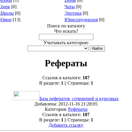
Хобби
[1]
Цены
[0]
Цирк
[0]
Чаты
[0]
Школы
[0]
Эротика
[0]
Юмор
[13]
Юриспруденция
[0]
Поиск по каталогу
Что искать?
Учитывать категорию
Рефераты
Ссылок в каталоге:
187
В разделе:
1
|| Страницы:
1
База рефератов, сочинений и курсовых
Добавлена: 2012-11-16 21:28:05
Категория:
Рефераты
Ссылок в каталоге:
187
В разделе:
1
|| Страницы:
1
Добавить ссылку