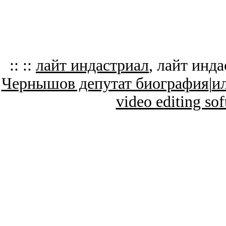
:: ::
лайт индастриал
, лайт инд
Чернышов депутат биография
|
и
video editing so